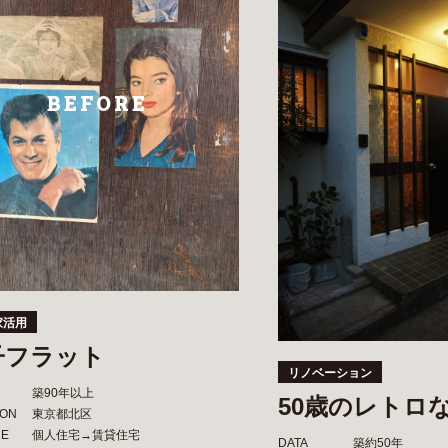
BEFORE
家活用
子フラット
リノベーション
築90年以上
50歳のレトロ
ION
東京都北区
NE
個人住宅→賃貸住宅
DATA
築約50年