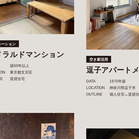
ベーション
メラルドマンション
空き家活用
築50年以上
逗子アパートメ
ION
東京都文京区
NE
賃貸住宅
DATA
1970年築
LOCATION
神奈川県逗子市
OUTLINE
個人住宅→賃貸