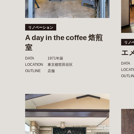
リノベーション
A day in the coffee 焙煎
リノ
室
エ
DATA
1971年築
DATA
LOCATION
東京都世田谷区
LOCAT
OUTLINE
店舗
OUTLI