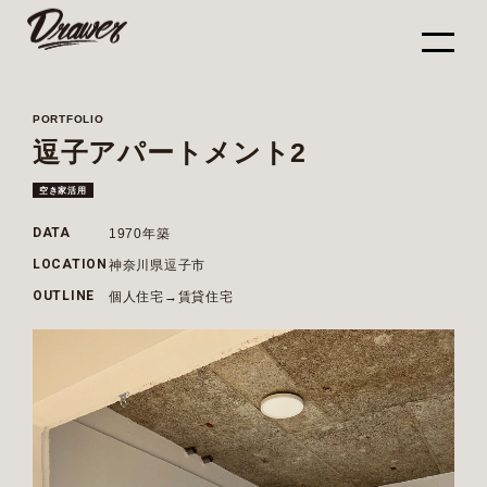
PORTFOLIO
逗子アパートメント2
空き家活用
1970年築
DATA
神奈川県逗子市
LOCATION
個人住宅→賃貸住宅
OUTLINE