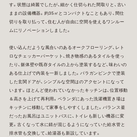
す。状態は綺麗でしたが、細かく仕切られた間取りと、古い
ままの設備機器。約35㎡とコンパクトなこともあり、間仕
切りを取り払って、住む人が自由に空間を使えるワンルー
ムにリノベーションしました。
使い込んだような風合いのあるオークフローリング、レト
ロなチェッカーパーケット、焼き物感のあるタイルを使っ
たり、躯体壁や既存タイルの上から塗装するなど、味わいの
ある仕上げで内装を一新しました。バラガンピンクで塗装
した玄関ドアが、シンプルな空間はのアクセントになって
います。ほとんど使われていなかったキッチンは、位置移動
＆高さを上げて再利用。ベランダにあった洗濯機置き場は
キッチンに移動して家事をしやすくしました。バランス釜
だったお風呂はユニットバスに、トイレも新しい機器に変
更。古くなって水に錆が混じるようになっていた給水管と
排水管も交換して、給湯器も新設しています。