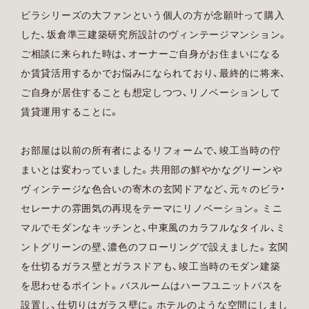
ビラシリーズの大ファンという個人の方が念願叶って購入
した、坂倉準三建築研究所設計のヴィンテージマンション。
ご相談に来られた時は、オーナーご自身がお住まいになる
か賃貸活用するかでお悩みになられており、最終的に将来、
ご自身が居住することも想定しつつ、リノベーションして
賃貸運用することに。
お部屋は以前の所有者によるリフォームで、竣工当時の佇
まいとは変わっていました。共用部の鮮やかなグリーンや
ヴィンテージな色合いの寄木の玄関ドアなど、元々のビラ・
セレーナの雰囲気の再現をテーマにリノベーション。ミニ
マルでモダンなキッチンと、中東風のカラフルなタイル、ミ
ントグリーンの壁、濃色のフローリングで設えました。玄関
を仕切るガラス壁とガラスドアも、竣工当時のモダン建築
を思わせるポイント。バスルームはハーフユニットバスを
設置し、仕切りはガラス壁に。ホテルのような空間にしまし