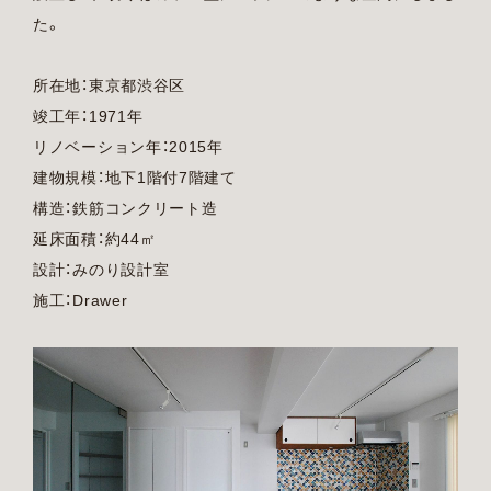
た。
所在地：東京都渋谷区
竣工年：1971年
リノベーション年：2015年
建物規模：地下1階付7階建て
構造：鉄筋コンクリート造
延床面積：約44㎡
設計：
みのり設計室
施工：Drawer